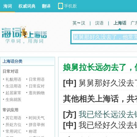
海词
权威词典
翻译
英 汉
|
汉语
|
上海话
广
上海话分类
娘舅拉长远勿去了，
日常对话
礼貌用语
日常用语
[中]
舅舅那好久没去
生活用语
日常应对
起居家常
逛街购物
其他相关上海话，共
生病就医
常识应用
[方]
我已经长远没去
其它用语
时间天气
[中]
我已经好久没去
所处方位
拼音举例
常用词汇
称谓