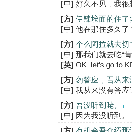
[中]
好久不见，我很
[方]
伊辣埃面的住了
[中]
他在那住多久了
[方]
个么阿拉就去切“
[中]
那我们就去吃“肯
[英]
OK, let's go to K
[方]
勿答应，吾从来
[中]
我从来没有答应
[方]
吾没听到咾。
[中]
因为我没听到。
[方]
有机会吾介绍那