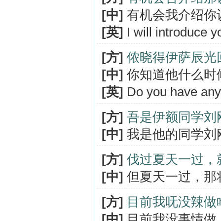
[中]
有机会我介绍你
[英]
I will introduce y
[方]
侬晓得伊萨辰光
[中]
你知道他什么时
[英]
Do you have any 
[方]
吾是伊额同学刘
[中]
我是他的同学刘
[方]
伐过夏天一过，
[中]
但夏天一过，那
[方]
目前我呒没辣做
[中]
目前我没事情做