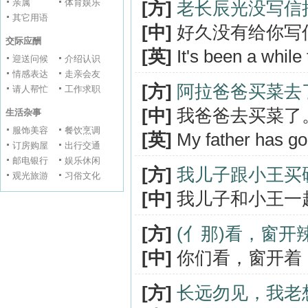
亲属
体育娱乐
[方]
老长辰光没写信
其它用语
[中]
好久没有给你写
交际应酬
[英]
It's been a while 
迎送问候
介绍认识
情感表达
走亲会友
[方]
阿拉爸爸买菜去
请人帮忙
工作求职
[中]
我爸爸去买菜了
生活杂事
服饰美容
餐饮烹调
[英]
My father has go
订房购屋
出行交通
邮电银行
娱乐休闲
[方]
我儿子跟小王买
观光旅游
习俗文化
[中]
我儿子和小王一
[方]
(亻那)看，窗
[中]
你们看，窗开着
[方]
长远勿见，我老