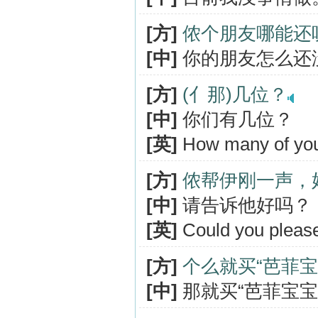
[方]
侬个朋友哪能还
[中]
你的朋友怎么还
[方]
(亻那)几位？
[中]
你们有几位？
[英]
How many of yo
[方]
侬帮伊刚一声，
[中]
请告诉他好吗？
[英]
Could you please
[方]
个么就买“芭菲宝
[中]
那就买“芭菲宝宝