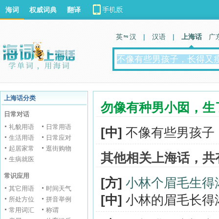
海词
权威词典
翻译
英 汉
|
汉语
|
上海话
广
上海话分类
勿像有种男小囡，生
日常对话
礼貌用语
日常用语
[中]
不像有些男孩子
生活用语
日常应对
起居家常
逛街购物
其他相关上海话，共
生病就医
常识应用
[方]
小林个眉毛生得
其它用语
时间天气
[中]
小林的眉毛长得
所处方位
拼音举例
常用词汇
称谓