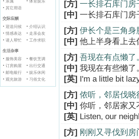
亲属
体育娱乐
[方]
一长排石库门房
其它用语
[中]
一长排石库门房
交际应酬
迎送问候
介绍认识
[方]
伊长个是三角身
情感表达
走亲会友
[中]
他上半身看上去
请人帮忙
工作求职
生活杂事
[方]
吾现在有点懒了
服饰美容
餐饮烹调
订房购屋
出行交通
[中]
我现在有些懒了
邮电银行
娱乐休闲
[英]
I'm a little bit la
观光旅游
习俗文化
[方]
侬听，邻居伐晓
[中]
你听，邻居家又
[英]
Listen, our neigh
[方]
刚刚又寻伐到房