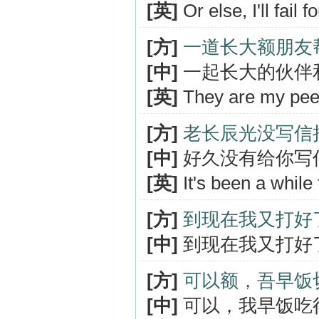
[英]
Or else, I'll fail
[方]
一道长大额朋友
[中]
一起长大的伙伴
[英]
They are my pee
[方]
老长辰光没写信
[中]
好久没有给你写
[英]
It's been a while 
[方]
到现在我又打好
[中]
到现在我又打好
[方]
可以额，吾早饭
[中]
可以，我早饭吃