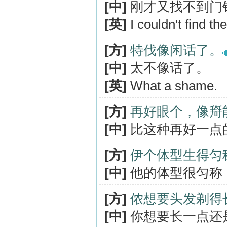
[中]
刚才又找不到门
[英]
I couldn't find th
[方]
特伐像闲话了。
[中]
太不像话了。
[英]
What a shame.
[方]
再好眼个，像搿
[中]
比这种再好一点
[方]
伊个体型生得匀
[中]
他的体型很匀称
[方]
侬想要头发剃得
[中]
你想要长一点还