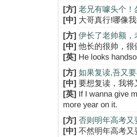
[方]
老兄有噱头个！
[中]
大哥真行!哪像
[方]
伊长了老帅额，
[中]
他长的很帅，很
[英]
He looks handso
[方]
如果复读,吾又
[中]
要想复读，我将
[英]
If I wanna give 
more year on it.
[方]
否则明年高考又
[中]
不然明年高考又