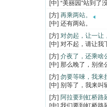
[中] “美丽园”站到了
[方]
再乘两站。
[中] 还有两站。
[方]
对勿起，让一让
[中] 对不起，请让我
[方]
介夜了，还乘啥
[中] 那么晚了，别
[方]
勿要等唻，我来
[中] 别等了，我来
[方]
阿拉要到虹桥路
[中] 我们要到虹桥