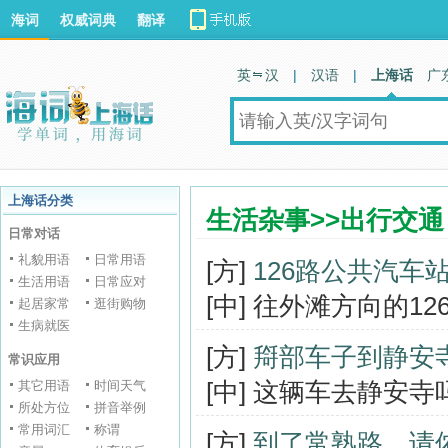
海词
权威词典
翻译
英 汉
|
汉语
|
上海话
广
上海话分类
生活杂事>>出行交通
日常对话
礼貌用语
日常用语
[方]
126路公共汽车
生活用语
日常应对
[中] 往外滩方向的1
起居家常
逛街购物
生病就医
[方]
搿部车子到静安
常识应用
[中] 这辆车去静安寺
其它用语
时间天气
所处方位
拼音举例
常用词汇
称谓
[方]
到了常熟路，请