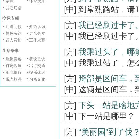
亲属
体育娱乐
[中] 到常熟路站，
其它用语
交际应酬
[方]
我已经刷过卡了
迎送问候
介绍认识
情感表达
走亲会友
[中] 我已经刷过卡了
请人帮忙
工作求职
[方]
我乘过头了，哪
生活杂事
服饰美容
餐饮烹调
[中] 我乘过站了，怎
订房购屋
出行交通
邮电银行
娱乐休闲
[方]
搿部是区间车，
观光旅游
习俗文化
[中] 这辆是区间车
[方]
下头一站是啥地
[中] 下一站是哪里？
[方]
“美丽园”到了伐