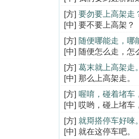
[方]
要勿要上高架走
[中] 要不要上高架？
[方]
随便哪能走，哪
[中] 随便怎么走，
[方]
葛末就上高架走
[中] 那么上高架走。
[方]
喔唷，碰着堵车
[中] 哎哟，碰上堵
[方]
就搿搭停车好唻
[中] 就在这停车吧。