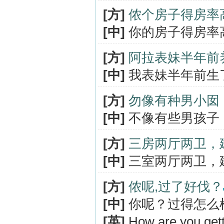
[方]
侬个房子得房率
[中]
你的房子得房率
[方]
阿拉表妹半年前
[中]
我表妹半年前生
[方]
勿像有种男小囡
[中]
不像有些男孩子
[方]
三房两厅两卫，
[中]
三室两厅两卫，
[方]
侬呢,过了好伐？
[中]
你呢？过得怎么
[英]
How are you get