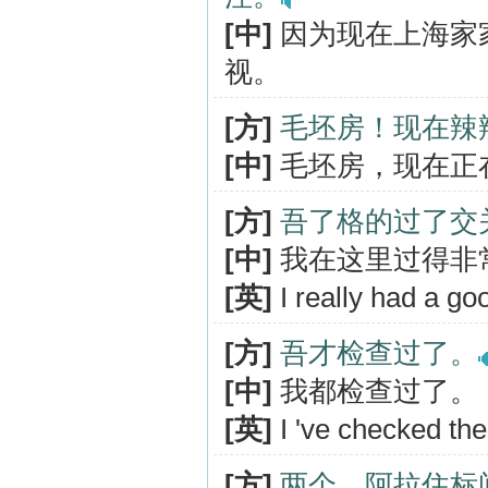
[中]
因为现在上海家
视。
[方]
毛坯房！现在辣
[中]
毛坯房，现在正
[方]
吾了格的过了交
[中]
我在这里过得非
[英]
I really had a go
[方]
吾才检查过了。
[中]
我都检查过了。
[英]
I 've checked the
[方]
两个，阿拉住标