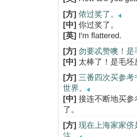
[方]
侬过奖了。
[中]
你过奖了。
[英]
I'm flattered.
[方]
勿要忒赞噢！是
[中]
太棒了！是毛坯
[方]
三番四次买参考
世界。
[中]
接连不断地买参
了。
[方]
现在上海家家侪
注。