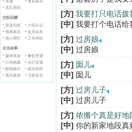
亲属
体育娱乐
其它用语
[方]
我要打只电话拨
交际应酬
[中]
我要打个电话给
迎送问候
介绍认识
情感表达
走亲会友
[方]
过房娘
请人帮忙
工作求职
[中]
过房娘
生活杂事
服饰美容
餐饮烹调
订房购屋
出行交通
[方]
囡儿
邮电银行
娱乐休闲
[中]
囡儿
观光旅游
习俗文化
[方]
过房儿子
[中]
过房儿子
[方]
侬搬个真是好地
[中]
你的新家地段真