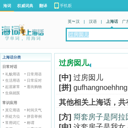
海词
权威词典
翻译
英 汉
|
汉语
|
上海话
广
上海话分类
过房囡儿
日常对话
礼貌用语
日常用语
[中]
过房囡儿
生活用语
日常应对
[拼]
gufhangnoehhng
起居家常
逛街购物
生病就医
其他相关上海话，共
常识应用
其它用语
时间天气
[方]
搿套房子是阿拉
所处方位
拼音举例
常用词汇
称谓
[中]
这套房子是我女