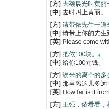
[方]
去额晨光叫黄丽
[中]
去时叫上黄丽。
[方]
请带侬先生一道
[中]
请带上你的先生
[英]
Please come with
[方]
把侬100块。
[中]
给你100元钱。
[方]
诶米的离个的多
[中]
那里离这儿多远
[英]
How far is it fro
[方]
王强，侬看看，