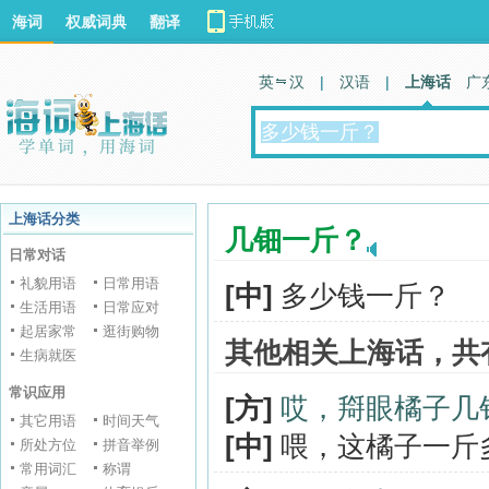
海词
权威词典
翻译
英 汉
|
汉语
|
上海话
广
上海话分类
几钿一斤？
日常对话
礼貌用语
日常用语
[中]
多少钱一斤？
生活用语
日常应对
起居家常
逛街购物
其他相关上海话，共
生病就医
常识应用
[方]
哎，搿眼橘子几
其它用语
时间天气
[中]
喂，这橘子一斤
所处方位
拼音举例
常用词汇
称谓