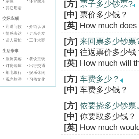
亲属
体育娱乐
[方]
票子多少钞票?
其它用语
[中]
票价多少钱？
交际应酬
[英]
How much does th
迎送问候
介绍认识
情感表达
走亲会友
[方]
来回票多少钞票
请人帮忙
工作求职
[中]
往返票价多少钱
生活杂事
服饰美容
餐饮烹调
[英]
How much will th
订房购屋
出行交通
邮电银行
娱乐休闲
[方]
车费多少？
观光旅游
习俗文化
[中]
车费多少钱？
[方]
侬要挠多少钞票
[中]
你要取多少钱？
[英]
How much would 