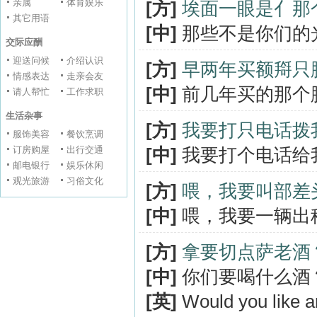
亲属
体育娱乐
[方]
埃面一眼是亻那
其它用语
[中]
那些不是你们的
交际应酬
迎送问候
介绍认识
[方]
早两年买额搿只
情感表达
走亲会友
[中]
前几年买的那个
请人帮忙
工作求职
生活杂事
[方]
我要打只电话拨
服饰美容
餐饮烹调
订房购屋
出行交通
[中]
我要打个电话给
邮电银行
娱乐休闲
观光旅游
习俗文化
[方]
喂，我要叫部差头
[中]
喂，我要一辆出租
[方]
拿要切点萨老酒
[中]
你们要喝什么酒
[英]
Would you like an