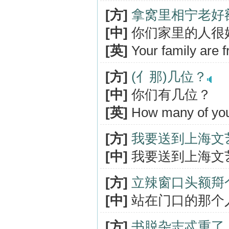
[方]
拿窝里相宁老好
[中]
你们家里的人很
[英]
Your family are fr
[方]
(亻那)几位？
[中]
你们有几位？
[英]
How many of yo
[方]
我要送到上海文
[中]
我要送到上海文
[方]
立辣窗口头额搿个
[中]
站在门口的那个
[方]
书脱杂志忒重了