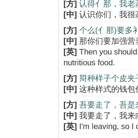
[方]
认得亻那，我老
[中]
认识你们，我很
[方]
个么(亻那)要多
[中]
那你们要加强营
[英]
Then you should 
nutritious food.
[方]
搿种样子个皮夹
[中]
这种样式的钱包
[方]
吾要走了，吾是
[中]
我要走了，我来
[英]
I'm leaving, so I