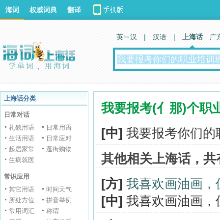
海词
权威词典
翻译
英 汉
|
汉语
|
上海话
广
上海话分类
我要报考(亻那)个
日常对话
礼貌用语
日常用语
[中]
我要报考你们的
生活用语
日常应对
起居家常
逛街购物
其他相关上海话，共
生病就医
常识应用
[方]
我喜欢画油画，
其它用语
时间天气
[中]
我喜欢画油画，
所处方位
拼音举例
常用词汇
称谓