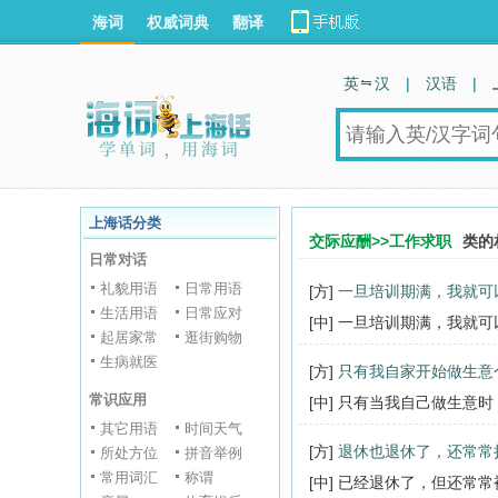
海词
权威词典
翻译
英 汉
|
汉语
|
上海话分类
交际应酬>>工作求职
类的
日常对话
礼貌用语
日常用语
[方]
一旦培训期满，我就可
生活用语
日常应对
[中] 一旦培训期满，我就
起居家常
逛街购物
生病就医
[方]
只有我自家开始做生意
常识应用
[中] 只有当我自己做生意
其它用语
时间天气
[方]
退休也退休了，还常常
所处方位
拼音举例
常用词汇
称谓
[中] 已经退休了，但还常