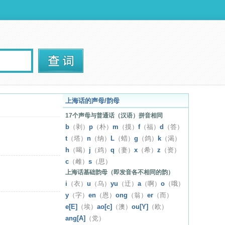
上海话的声母/韵母
17个声母与普通话（汉语）拼音相同
b
（剥）
p
（朴）
m
（摸）
f
（福）
d
（答）
t
（塔）
n
（纳）
L
（蜡）
g
（鸽）
k
（渴）
h
（喝）
j
（鸡）
q
（妻）
x
（希）
z
（资）
c
（雌）
s
（思）
上海话基础韵母（即发音各不相同的韵）
i
（衣）
u
（乌）
yu
（迂）
a
（啊）
o
（哦）
y
（字）
en
（恩）
ong
（翁）
er
（而）
e[E]
（埃）
ao[c]
（澳）
ou[Y]
（欧）
ang[A]
（党）