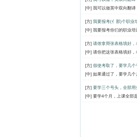
[中] 我可以做英中双向翻
[方]
我要报考(亻那)个职
[中] 我要报考你们的职业
[方]
请侬拿搿张表格填好，
[中] 请你把这张表格填好
[方]
假使考取了，要学几个
[中] 如果通过了，要学几个
[方]
要学三个号头，全部用
[中] 要学4个月，上课全