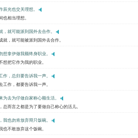
作辰光也交关理想。
时间也相当理想。
就，就可能派到国外去合作。
点成就，就可能被派到国外去合作。
勿想拿伊做我额终身职业。
我不想把它作为我的职业。
工作，总归要告诉我一声。
里去工作，都要告诉我一声。
来为去为仔做自家称心额生活。
应聘，总而言之都是为了要做自己称心的活儿。
，我也勿肯放弃搿只饭碗。
，我也不敢放弃这个饭碗。