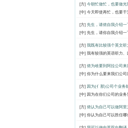
[方]
今朝忙做忙，也要做光
[中] 今天即使再忙，也要
[方]
先生，请侬自我介绍一
[中] 先生，请你自我介绍
[方]
我既有比较强个英文听
[中] 我有较强的英语听力
[方]
侬为啥要到阿拉公司来
[中] 你为什么要来我们公
[方]
因为(亻那)公司个业
[中] 因为在你们公司的业
[方]
侬认为自己可以做阿里
[中] 你认为自己可以胜任
[方]
我可以做中英双向翻译