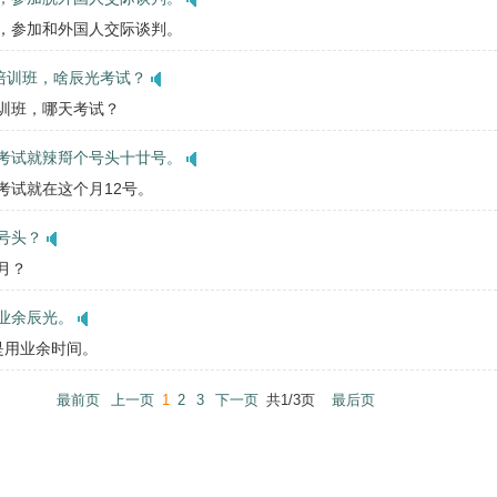
译，参加和外国人交际谈判。
业培训班，啥辰光考试？
培训班，哪天考试？
考试就辣搿个号头十廿号。
，考试就在这个月12号。
号头？
月？
业余辰光。
部是用业余时间。
最前页
上一页
1
2
3
下一页
共1/3页
最后页