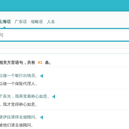
上海话
广东话
缩略语
人名
相关方言语句，共有
41
条。
以做一个银行出纳员。
可以做一个保险代理人。
个辰光，我再觉着称心如意。
时，我才觉得称心如意。
拨伊拉请得去做顾问。
常被他们请去做顾问。