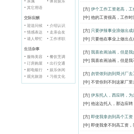
亲属
体育娱乐
其它用语
[方]
伊个工作工资老高，工
[中] 他的工资很高，工作
交际应酬
迎送问候
介绍认识
[方]
只要伊辣事业浪做出成
情感表达
走亲会友
请人帮忙
工作求职
[中] 只要他在事业上做出
生活杂事
[方]
我喜欢画油画，但是我
服饰美容
餐饮烹调
[中] 我喜欢画油画，但是
订房购屋
出行交通
邮电银行
娱乐休闲
[方]
勿管侬到勿到搿爿厂去
观光旅游
习俗文化
[中] 不管你到不到这家厂
[方]
伊东托人，西应聘，为
[中] 他这边托人，那边
[方]
即使我拿勿到高个工资
[中] 即使我拿不到高工资