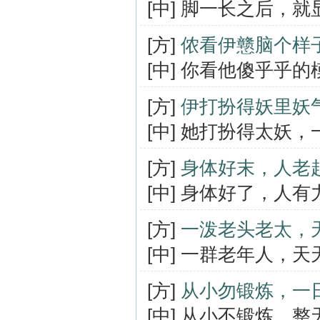
[中] 脚一长之后，
[方]
侬看伊戆脑个样
[中] 你看他傻乎乎
[方]
伊打扮得妖里妖
[中] 她打扮得太妖
[方]
身体好末，人老
[中] 身体好了，人
[方]
一泼老头老太，
[中] 一群老年人，
[方]
从小勿锻炼，一
[中] 从小不锻炼，