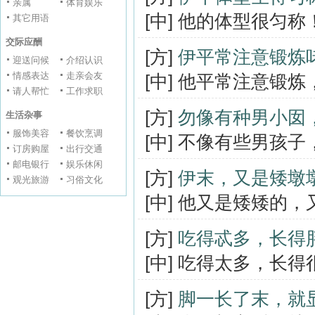
亲属
体育娱乐
[中] 他的体型很匀
其它用语
交际应酬
[方]
伊平常注意锻炼
迎送问候
介绍认识
情感表达
走亲会友
[中] 他平常注意锻
请人帮忙
工作求职
[方]
勿像有种男小囡
生活杂事
服饰美容
餐饮烹调
[中] 不像有些男孩
订房购屋
出行交通
邮电银行
娱乐休闲
[方]
伊末，又是矮墩
观光旅游
习俗文化
[中] 他又是矮矮的
[方]
吃得忒多，长得
[中] 吃得太多，长
[方]
脚一长了末，就显