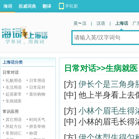
海词
权威词典
翻译
英 汉
|
汉语
|
上海话
广
上海话分类
日常对话>>生病就医
日常对话
礼貌用语
日常用语
[方]
伊长个是三角身
生活用语
日常应对
[中] 他上半身看上
起居家常
逛街购物
生病就医
[方]
小林个眉毛生得
常识应用
[中] 小林的眉毛长
其它用语
时间天气
所处方位
拼音举例
常用词汇
称谓
[方]
伊个体型生得匀