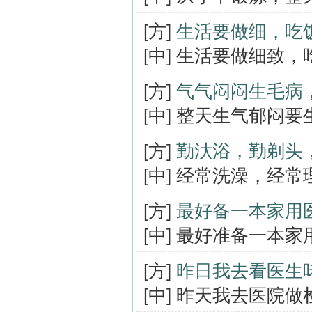
[方]
生活要做细，吃
[中] 生活要做细致
[方]
气气闷闷生毛病
[中] 整天生气郁闷
[方]
勤汏浴，勤剃头
[中] 经常洗澡，经
[方]
最好备一本家用
[中] 最好准备一本
[方]
昨日我去看医生
[中] 昨天我去医院